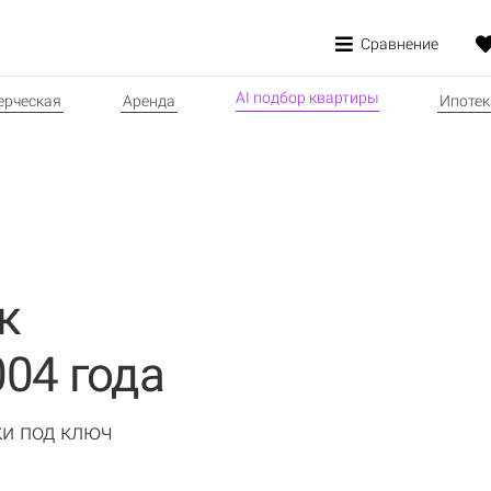
Сравнение
AI подбор квартиры
рческая
Аренда
Ипотек
к
04 года
ки под ключ