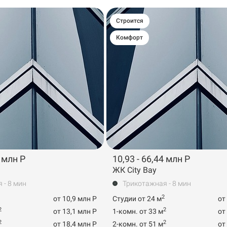
Строится
Комфорт
4 млн Р
10,93 - 66,44 млн Р
ЖК City Bay
 - 8 мин
Трикотажная - 8 мин
2
от 10,9 млн Р
Студии от 24 м
от
2
2
от 13,1 млн Р
1-комн. от 33 м
от
2
2
от 18,4 млн Р
2-комн. от 51 м
от