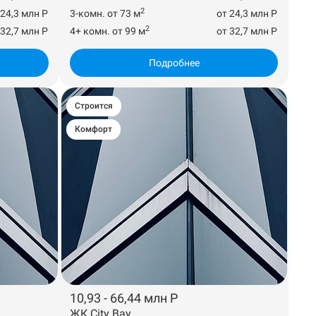
2
 24,3 млн Р
3-комн. от 73 м
от 24,3 млн Р
2
 32,7 млн Р
4+ комн. от 99 м
от 32,7 млн Р
Подробнее
Строится
Комфорт
10,93 - 66,44 млн Р
ЖК City Bay