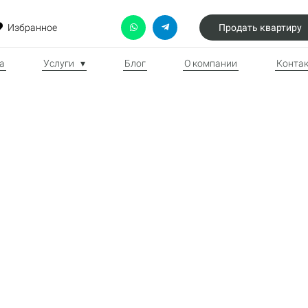
Продать квартиру
Избранное
а
Услуги ▾
Блог
О компании
Конта