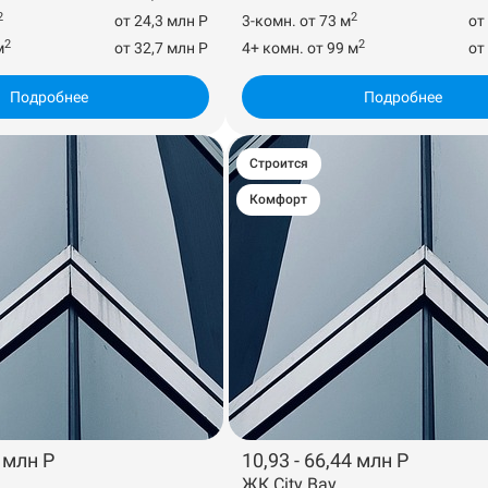
2
2
от 24,3 млн Р
3-комн. от 73 м
от
2
2
м
от 32,7 млн Р
4+ комн. от 99 м
от
Подробнее
Подробнее
Строится
Комфорт
4 млн Р
10,93 - 66,44 млн Р
ЖК City Bay