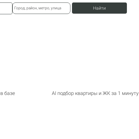
Найти
Город, район, метро, улица
 в базе
AI подбор квартиры и ЖК за 1 минуту