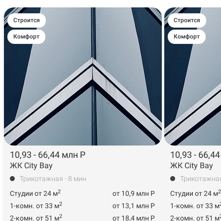
Строится
Строится
Комфорт
Комфорт
10,93 - 66,44 млн Р
10,93 - 66,4
ЖК City Bay
ЖК City Bay
Трикотажная - 8 мин
Трикотажная
2
2
Студии от 24 м
от 10,9 млн Р
Студии от 24 м
2
1-комн. от 33 м
от 13,1 млн Р
1-комн. от 33 м
2
2-комн. от 51 м
от 18,4 млн Р
2-комн. от 51 м