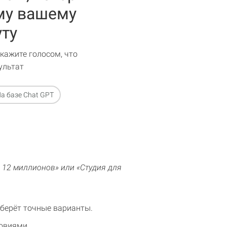
му вашему
уту
кажите голосом, что
ультат
а базе Chat GPT
о 12 миллионов» или «Студия для
дберёт точные варианты.
ловиями.