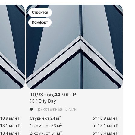
Строится
Комфорт
10,93 - 66,44 млн Р
ЖК City Bay
Трикотажная - 8 мин
2
 10,9 млн Р
Студии от 24 м
от 10,9 млн Р
2
 13,1 млн Р
1-комн. от 33 м
от 13,1 млн Р
2
 18,4 млн Р
2-комн. от 51 м
от 18,4 млн Р