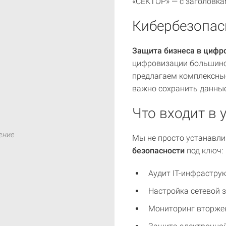
«СЕКТОР» — с заголовка
Кибербезопас
Защита бизнеса в цифро
цифровизации большинст
предлагаем комплексные
важно сохранить данные
Что входит в 
ение
Мы не просто устанавл
безопасности
под ключ:
Аудит IT-инфрастру
Настройка сетевой 
Мониторинг вторже