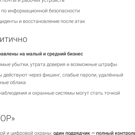
 почты и рабочих устройств
 по информационной безопасности
циденты и восстановление после атак
ритично
равлены на малый и средний бизнес
ямые убытки, утрата доверия и возможные штрафы
 действуют через фишинг, слабые пароли, удалённый
нные облака
аблюдения и охранные системы могут стать точкой
ТОР»
ой и цифровой охраны:
один подрядчик — полный контрол