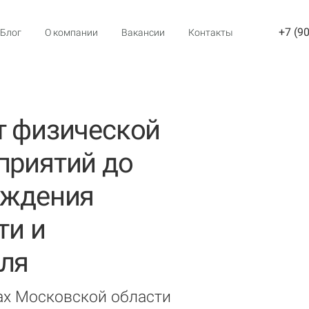
+7 (9
Блог
О компании
Вакансии
Контакты
т физической
приятий до
ождения
ти и
оля
гах Московской области