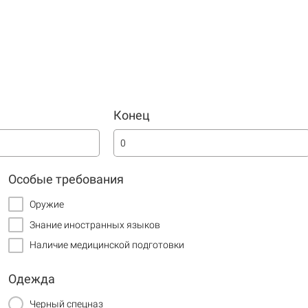
Конец
Срок договора
1 месяц
Особые требования
Количество постов охраны
Оружие
1
Знание иностранных языков
Тип поста охраны
Наличие медицинской подготовки
Стационарный в помещении
Одежда
Черный спецназ