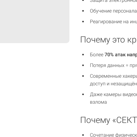
Защита электронной
Обучение персонала
Реагирование на ин
Почему это к
Более
70% атак нап
Потеря данных = пр
Современные хакеры
доступ и незащищё
Даже камеры видеон
взлома
Почему «СЕК
Сочетание физическ